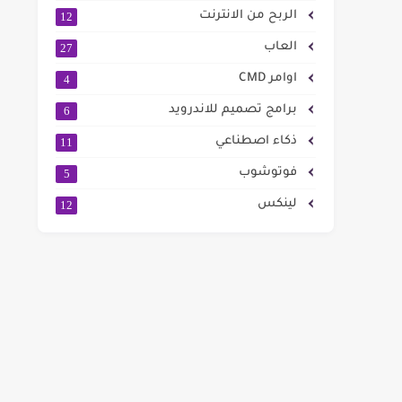
الربح من الانترنت
12
العاب
27
اوامر CMD
4
برامج تصميم للاندرويد
6
ذكاء اصطناعي
11
فوتوشوب
5
لينكس
12