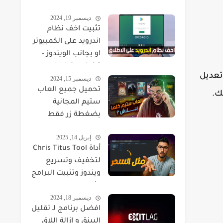
ديسمبر 19, 2024
تثبيت اخف نظام
اندرويد على الكمبيوتر
او بجانب الويندوز -
تشغيل تطبيقات
تعديل
ديسمبر 15, 2024
والعاب Android على
تحميل جميع العاب
الكمبيوتر FydeOS
ك.
ستيم المجانية
بضغطة زر فقط
إبريل 14, 2025
أداة Chris Titus Tool
لتخفيف وتسريع
ويندوز وتثبيت البرامج
الأساسية
ديسمبر 18, 2024
افضل برنامج لـ تقليل
البينق و ازالة اللاق