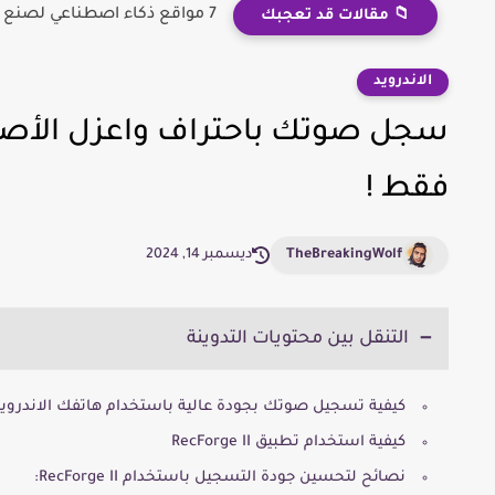
7 مواقع ذكاء اصطناعي لصنع محتوى بدون تعب مجـانا 2023
📁 مقالات قد تعجبك
الاندرويد
سجل صوتك باحتراف واعزل الأصوا
فقط !
TheBreakingWolf
ديسمبر 14, 2024
التنقل بين محتويات التدوينة
كيفية تسجيل صوتك بجودة عالية باستخدام هاتفك الاندروي
كيفية استخدام تطبيق RecForge II
نصائح لتحسين جودة التسجيل باستخدام RecForge II: