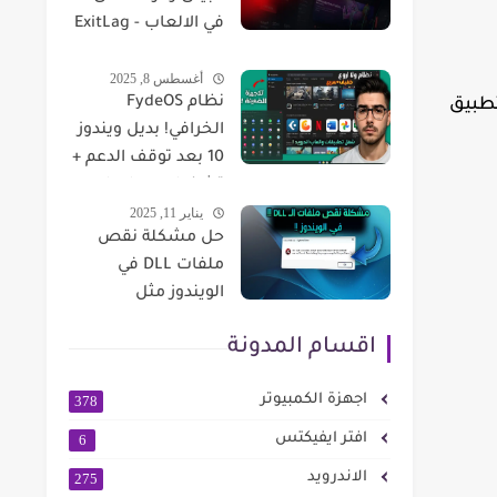
في الالعاب - ExitLag
تنقيص البنق Ping
أغسطس 8, 2025
وازالة الباكت لوس
نظام FydeOS
تطبيق
مجانا
الخرافي! بديل ويندوز
10 بعد توقف الدعم +
تشغيل جوجل بلاي
يناير 11, 2025
وألعاب أندرويد🔥
حل مشكلة نقص
ملفات DLL في
الويندوز مثل
msvcr100
اقسام المدونة
اجهزة الكمبيوتر
378
افتر ايفيكتس
6
الاندرويد
275