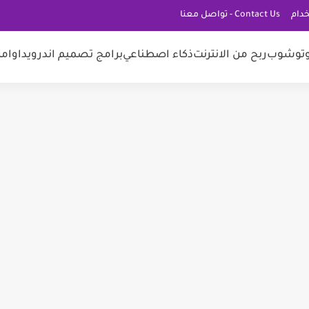
دام
Contact Us - تواصل معنا
توشوب
ربح من الانترنت
ذكاء اصطناعي
برامج تصميم اندرويد
اوامر