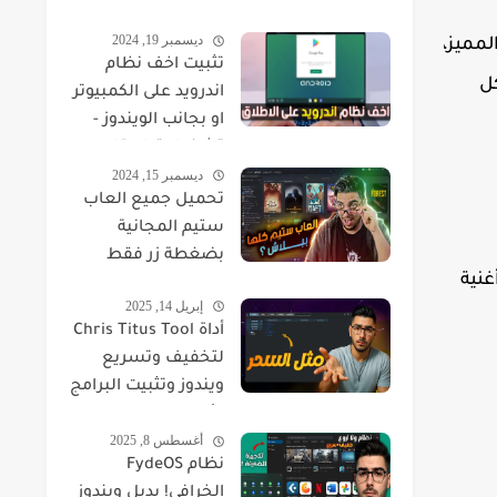
ديسمبر 19, 2024
لمميز،
تثبيت اخف نظام
كل
اندرويد على الكمبيوتر
او بجانب الويندوز -
تشغيل تطبيقات
ديسمبر 15, 2024
والعاب Android على
تحميل جميع العاب
الكمبيوتر FydeOS
ستيم المجانية
بضغطة زر فقط
غنية
إبريل 14, 2025
أداة Chris Titus Tool
لتخفيف وتسريع
ويندوز وتثبيت البرامج
الأساسية
أغسطس 8, 2025
نظام FydeOS
الخرافي! بديل ويندوز