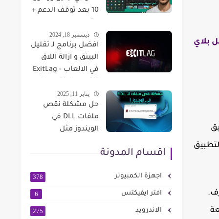
10 بعد توقف الدعم +
تشغيل جوجل بلاي
ديسمبر 18, 2024
وألعاب أندرويد🔥
 بلاي
افضل برنامج لـ تقليل
البينق و ازالة اللاق
في الالعاب - ExitLag
تنقيص البنق Ping
يناير 11, 2025
وازالة الباكت لوس
حل مشكلة نقص
مجانا
ملفات DLL في
يق
الويندوز مثل
msvcr100
لتطبيق
اقسام المدونة
اجهزة الكمبيوتر
378
ف.
افتر ايفيكتس
6
عة
الاندرويد
275