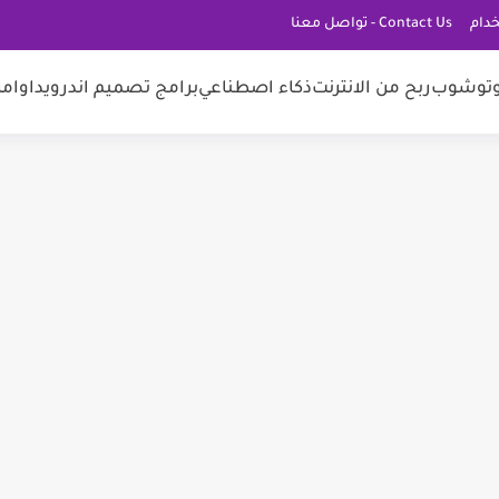
دام
Contact Us - تواصل معنا
توشوب
ربح من الانترنت
ذكاء اصطناعي
برامج تصميم اندرويد
اوامر