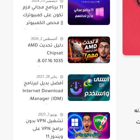
ديسمبر 15, 2024
11 برنامج مجاني لازم
تكون على كمبيوترك
|| فحص الكمبيوتر
كامل ومعرفة حرارة
أغسطس 2, 2026
القطع
دليل تحديث AMD
Chipset
8.07.16.1035:
التوافقية، الأداء،
يناير 28, 2025
والحلول
أفضل بديل لبرنامج
Internet Download
Manager (IDM):
مقارنة شاملة لتجربة
نه
يونيو 3, 2025
تحميل الملفات
تشغيل VPN بدون
ت
برامج VPN على
ويندوز 11