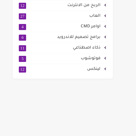
الربح من الانترنت
12
العاب
27
اوامر CMD
4
برامج تصميم للاندرويد
6
ذكاء اصطناعي
11
فوتوشوب
5
لينكس
12