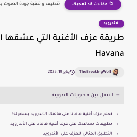
تنظيف و تنقية جودة الصوت بش
📁 مقالات قد تعجبك
الاندرويد
طريقة عزف الأغنية التي عشقها ال
Havana
TheBreakingWolf
يناير 19, 2025
التنقل بين محتويات التدوينة
تعلم عزف أغنية هافانا على هاتفك الأندرويد بسهولة!
تطبيقات تساعدك على عزف أغنية هافانا على الأندرويد
التطبيق المثالي للعزف على الأندرويد