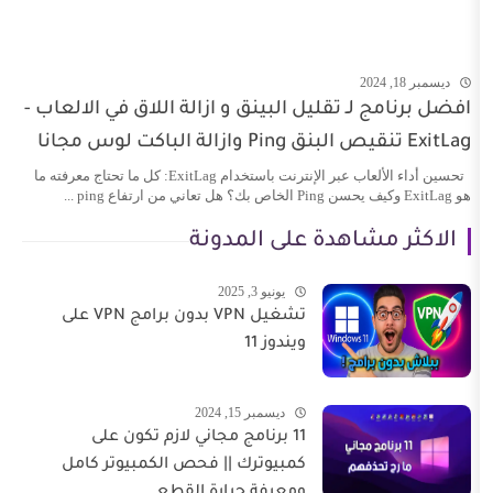
ـ تقليل البينق و ازالة اللاق في الالعاب -
تحسين أداء الألعاب عبر الإنترنت باستخدام ExitLag: كل ما تحتاج معرفته ما
اهدة على المدونة
يونيو 3, 2025
تشغيل VPN بدون برامج VPN على
ويندوز 11
ديسمبر 15, 2024
11 برنامج مجاني لازم تكون على
كمبيوترك || فحص الكمبيوتر كامل
ومعرفة حرارة القطع