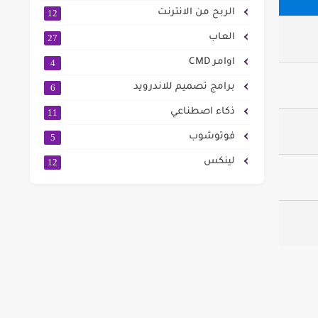
الربح من الانترنت
12
العاب
27
اوامر CMD
4
برامج تصميم للاندرويد
6
ذكاء اصطناعي
11
فوتوشوب
5
لينكس
12