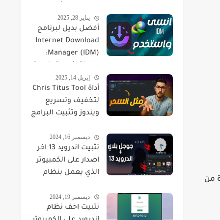
التوافقية، الأداء،
يناير 28, 2025
والحلول
أفضل بديل لبرنامج
Internet Download
Manager (IDM):
مقارنة شاملة لتجربة
إبريل 14, 2025
تحميل الملفات
أداة Chris Titus Tool
لتخفيف وتسريع
ويندوز وتثبيت البرامج
الأساسية
ديسمبر 16, 2024
تثبيت اندرويد 13 اخر
اصدار على الكمبيوتر
الذي يعمل بنظام
اشرة من
ويندوز 11
ديسمبر 19, 2024
تثبيت اخف نظام