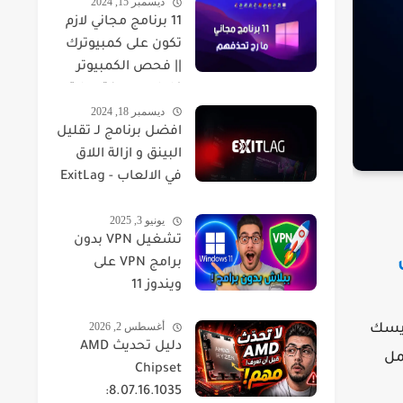
ديسمبر 15, 2024
11 برنامج مجاني لازم
تكون على كمبيوترك
|| فحص الكمبيوتر
كامل ومعرفة حرارة
ديسمبر 18, 2024
القطع
افضل برنامج لـ تقليل
البينق و ازالة اللاق
في الالعاب - ExitLag
تنقيص البنق Ping
يونيو 3, 2025
وازالة الباكت لوس
تشغيل VPN بدون
مجانا
برامج VPN على
ويندوز 11
أغسطس 2, 2026
ديسك
دليل تحديث AMD
مل
Chipset
8.07.16.1035: