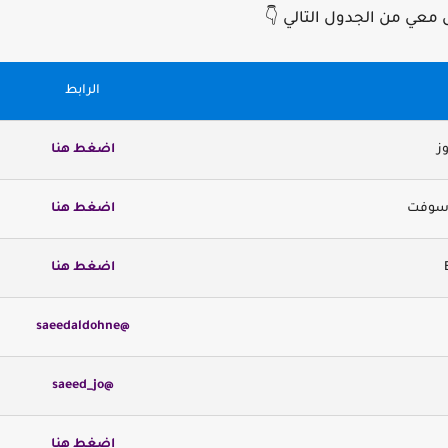
يمكنك الاطلاع على الروا
الرابط
اضغط هنا

اضغط هنا
💿 تحم
اضغط هنا
@saeedaldohne
@saeed_jo
اضغط هنا