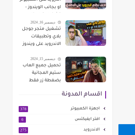
اندرويد على الكمبيوتر
او بجانب الويندوز -
تشغيل تطبيقات
ديسمبر 16, 2024
والعاب Android على
تشغيل متجر جوجل
الكمبيوتر FydeOS
بلاي وتطبيقات
الاندرويد على ويندوز
10 او ويندوز 11
ديسمبر 15, 2024
تحميل جميع العاب
ستيم المجانية
بضغطة زر فقط
اقسام المدونة
اجهزة الكمبيوتر
378
افتر ايفيكتس
6
الاندرويد
275