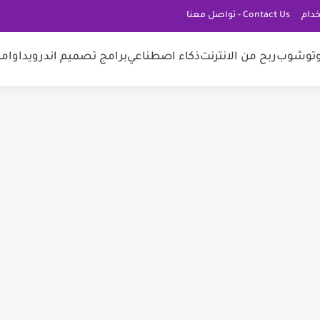
دام
Contact Us - تواصل معنا
توشوب
ربح من الانترنت
ذكاء اصطناعي
برامج تصميم اندرويد
اوامر