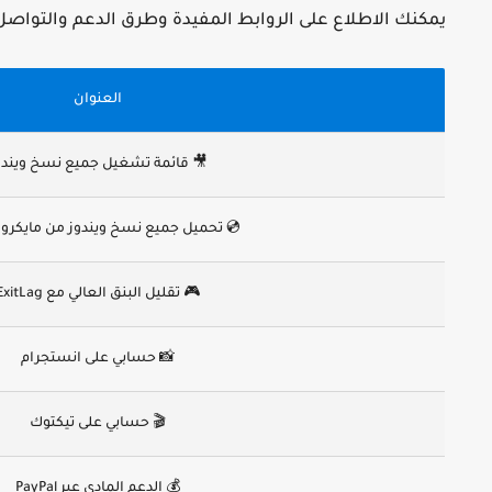
بط المفيدة وطرق الدعم والتواصل معي من الجدول التالي 👇
العنوان
 قائمة تشغيل جميع نسخ ويندوز
يل جميع نسخ ويندوز من مايكروسوفت
🎮 تقليل البنق العالي مع ExitLag
📸 حسابي على انستجرام
🎬 حسابي على تيكتوك
💰 الدعم المادي عبر PayPal