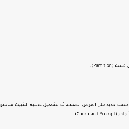
Partiti).
تعتمد على نقل ملفات تثبيت الويندوز (ملف ISO) إلى قسم جديد على القرص الصلب، ثم تشغيل عملية التثبيت مب