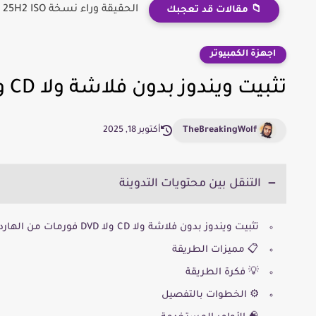
الحقيقة وراء نسخة Windows 11 25H2 ISO
📁 مقالات قد تعجبك
اجهزة الكمبيوتر
تثبيت ويندوز بدون فلاشة ولا CD ولا DVD فورمات من الهارد ديسك
TheBreakingWolf
أكتوبر 18, 2025
التنقل بين محتويات التدوينة
تثبيت ويندوز بدون فلاشة ولا CD ولا DVD فورمات من الهارد ديسك
📋 مميزات الطريقة
💡 فكرة الطريقة
⚙️ الخطوات بالتفصيل