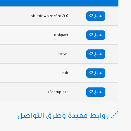
📋 نسخ
shutdown /r /f /o /t 0
📋 نسخ
diskpart
📋 نسخ
list vol
📋 نسخ
exit
📋 نسخ
x:\setup.exe
🔗 روابط مفيدة وطرق التواصل