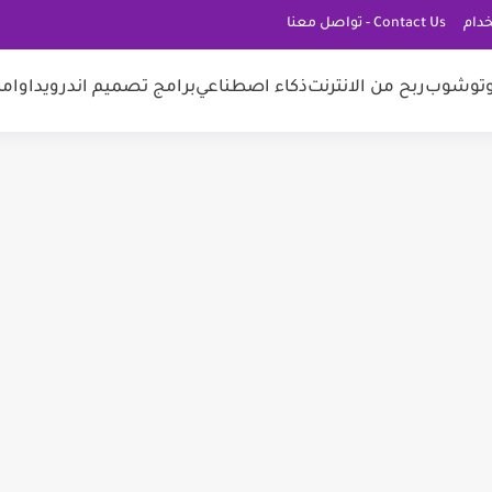
دام
Contact Us - تواصل معنا
توشوب
ربح من الانترنت
ذكاء اصطناعي
برامج تصميم اندرويد
اوامر