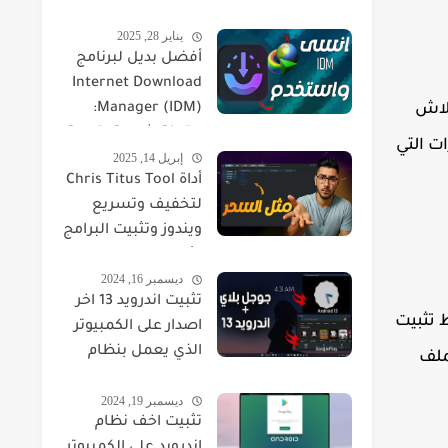
تنقيص البنق Ping
يناير 28, 2025
وازالة الباكت لوس
أفضل بديل لبرنامج
مجانا
Internet Download
فلاش
Manager (IDM):
مقارنة شاملة لتجربة
ت التي
إبريل 14, 2025
تحميل الملفات
أداة Chris Titus Tool
لتخفيف وتسريع
ويندوز وتثبيت البرامج
الأساسية
ديسمبر 16, 2024
تثبيت اندرويد 13 اخر
 يتيح لك إنشاء وسائط تثبيت
اصدار على الكمبيوتر
الذي يعمل بنظام
ملف
ويندوز 11
ديسمبر 19, 2024
تثبيت اخف نظام