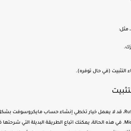
ك.
لتثبيت (في حال توفره).
تثبيت
أحيانًا عند تثبيت ويندوز 11 باستخدام فلاشة معدّة عبر Rufus، قد لا يعمل خيار تخطي إنشاء حساب مايكروسوفت بش
صحيح، ويظهر لك طلب تسجيل الدخول بحساب Microsoft. في هذه الحالة، يمكنك اتباع الطريقة البديلة التي شرحتها