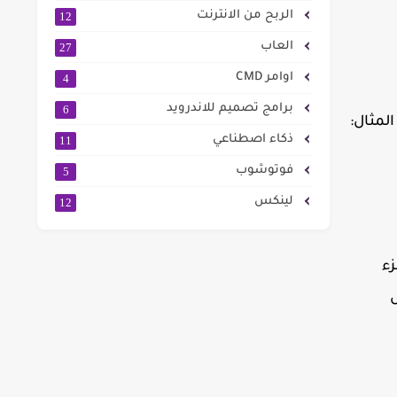
الربح من الانترنت
12
العاب
27
اوامر CMD
4
برامج تصميم للاندرويد
6
ذكاء اصطناعي
11
فوتوشوب
5
لينكس
12
زء