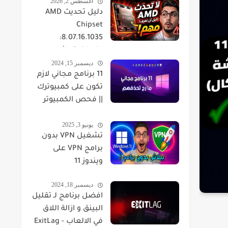
أغسطس 2, 2026
دليل تحديث AMD
Chipset
8.07.16.1035:
التوافقية، الأداء،
ديسمبر 15, 2024
والحلول
11 برنامج مجاني لازم
تكون على كمبيوترك
|| فحص الكمبيوتر
كامل ومعرفة حرارة
يونيو 3, 2025
القطع
تشغيل VPN بدون
برامج VPN على
ويندوز 11
ديسمبر 18, 2024
افضل برنامج لـ تقليل
البينق و ازالة اللاق
في الالعاب - ExitLag