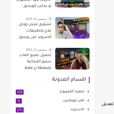
اندرويد على الكمبيوتر
او بجانب الويندوز -
تشغيل تطبيقات
ديسمبر 16, 2024
والعاب Android على
تشغيل متجر جوجل
الكمبيوتر FydeOS
بلاي وتطبيقات
الاندرويد على ويندوز
10 او ويندوز 11
ديسمبر 15, 2024
تحميل جميع العاب
ستيم المجانية
بضغطة زر فقط
اقسام المدونة
اجهزة الكمبيوتر
378
افتر ايفيكتس
6
 تعديل
الاندرويد
275