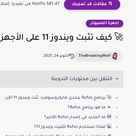
Hotfix 581.47 من نفيديا: إصلاح مشكلة Smooth Motion خطوة بخطوة
📁 مقالات قد تعجبك
اجهزة الكمبيوتر
🚀 كيف تثبت ويندوز 11 على الأجهزة غير المدعومة باستخدام Rufus
TheBreakingWolf
أكتوبر 24, 2025
التنقل بين محتويات التدوينة
🚀 برنامج Rufus يتحدى مايكروسوفت: ثبّت ويندوز 11 الآن
🔹 ما هو برنامج Rufus؟
🆕 ما الجديد في إصدار Rufus الأخير؟
💻 لماذا نستخدم Rufus لتثبيت ويندوز 11؟