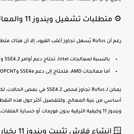
⚙️ متطلبات تشغيل ويندوز 11 والمعالجات غير المدعومة
رغم أن Rufus يُسهل تجاوز أغلب القيود، إلا أن هناك متطلبات داخل المعالج نفسه لا يمكن تخطيها تمامًا. فعلى سبيل المثال:
بالنسبة لمعالجات
Intel
، تحتاج دعم أوامر
SSE4.2
و
T
أما معالجات
AMD
، فتحتاج إلى دعم
SSE4a
و
POPCNT
يمكن لـ Rufus تجاوز فحص
SSE4.2
في بعض الحالات، لك
أساسي من بنية المعالج. وللتفصيل أكثر حول هذه النقط
ويندوز 11 وكيفية الترقية بدون فورمات أو خسارة الملفات، يمكنك مشاهدة الفيديو من الرابط في الأسفل.
🪟 إنشاء فلاش تثبيت ويندوز 11 بخيارات مخصصة