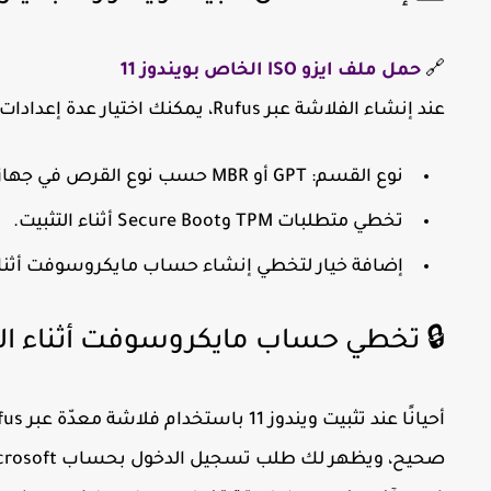
🔗
حمل ملف ايزو ISO الخاص بويندوز 11
عند إنشاء الفلاشة عبر Rufus، يمكنك اختيار عدة إعدادات، مثل:
نوع القسم:
GPT
أو
MBR
حسب نوع القرص في جهاز
تخطي متطلبات TPM وSecure Boot أثناء التثبيت.
إضافة خيار لتخطي إنشاء حساب مايكروسوفت أثناء ا
🔒 تخطي حساب مايكروسوفت أثناء ال