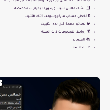
⚙️ متطلبات تشغيل ويندوز 11 والمعالجات غير المدعومة
🪟 إنشاء فلاش تثبيت ويندوز 11 بخيارات مخصصة
🔒 تخطي حساب مايكروسوفت أثناء التثبيت
🧠 نصائح مهمة قبل بدء التثبيت
🎥 روابط الفيديوهات ذات الصلة
📚 المصادر
📌 الخلاصة