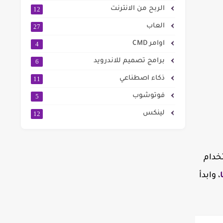
الربح من الانترنت
12
العاب
27
اوامر CMD
4
برامج تصميم للاندرويد
6
ذكاء اصطناعي
11
فوتوشوب
5
لينكس
12
خدام
، وابدأ