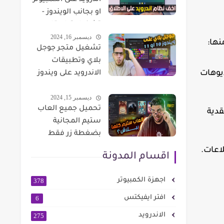
اندرويد على الكمبيوتر
او بجانب الويندوز -
تشغيل تطبيقات
ديسمبر 16, 2024
والعاب Android على
نها:
تشغيل متجر جوجل
الكمبيوتر FydeOS
بلاي وتطبيقات
يوهات
الاندرويد على ويندوز
10 او ويندوز 11
ديسمبر 15, 2024
تحميل جميع العاب
قدية
ستيم المجانية
بضغطة زر فقط
اعات.
اقسام المدونة
اجهزة الكمبيوتر
378
افتر ايفيكتس
6
الاندرويد
275