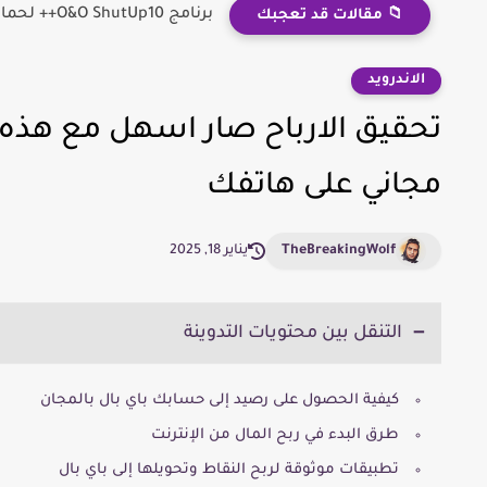
برنامج O&O ShutUp10++ لحماية الخصوصية وتحسين أداء النظام
📁 مقالات قد تعجبك
الاندرويد
تحقيق الارباح صار اسهل مع هذه
مجاني على هاتفك
TheBreakingWolf
يناير 18, 2025
التنقل بين محتويات التدوينة
كيفية الحصول على رصيد إلى حسابك باي بال بالمجان
طرق البدء في ربح المال من الإنترنت
تطبيقات موثوقة لربح النقاط وتحويلها إلى باي بال