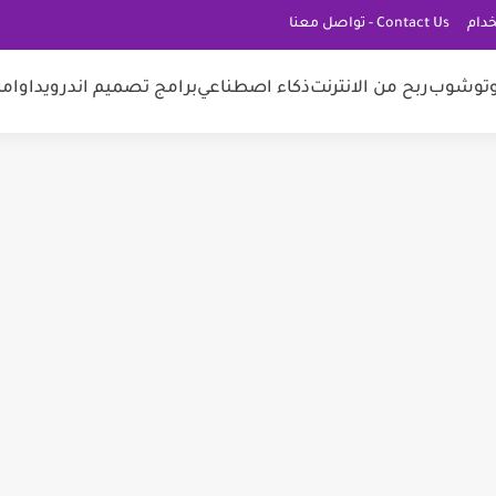
دام
Contact Us - تواصل معنا
توشوب
ربح من الانترنت
ذكاء اصطناعي
برامج تصميم اندرويد
اوامر