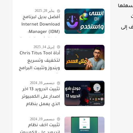
تنقيص البنق Ping
أسهلها
يناير 28, 2025
وازالة الباكت لوس
ت
أفضل بديل لبرنامج
مجانا
Internet Download
 إلى
Manager (IDM):
مقارنة شاملة لتجربة
إبريل 14, 2025
تحميل الملفات
أداة Chris Titus Tool
لتخفيف وتسريع
ويندوز وتثبيت البرامج
الأساسية
ديسمبر 16, 2024
تثبيت اندرويد 13 اخر
اصدار على الكمبيوتر
الذي يعمل بنظام
ويندوز 11
ديسمبر 19, 2024
تثبيت اخف نظام