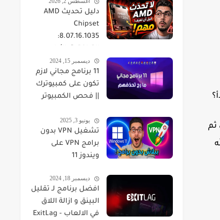
أغسطس 2, 2026
دليل تحديث AMD
Chipset
8.07.16.1035:
التوافقية، الأداء،
ديسمبر 15, 2024
والحلول
11 برنامج مجاني لازم
تكون على كمبيوترك
أ؟
|| فحص الكمبيوتر
كامل ومعرفة حرارة
يونيو 3, 2025
القطع
 ثم
تشغيل VPN بدون
ه
برامج VPN على
ويندوز 11
ديسمبر 18, 2024
افضل برنامج لـ تقليل
البينق و ازالة اللاق
في الالعاب - ExitLag