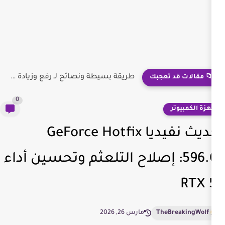
ExplorerBlurMica: وداعاً للمظهر الافتراضي الممل لـ File Explorer في Windows...
جبك
0
تحديث نفيديا GeForce Hotfix
59: إصلاح التلعثم وتحسين أداء
T
مارس 26, 2026