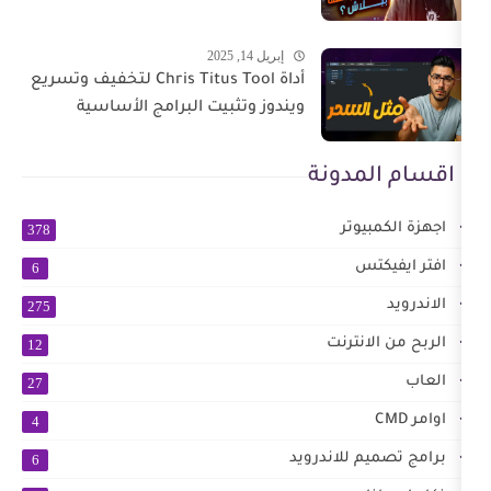
إبريل 14, 2025
أداة Chris Titus Tool لتخفيف وتسريع
ويندوز وتثبيت البرامج الأساسية
ونة
ر
378
6
275
رنت
12
27
4
لاندرويد
6