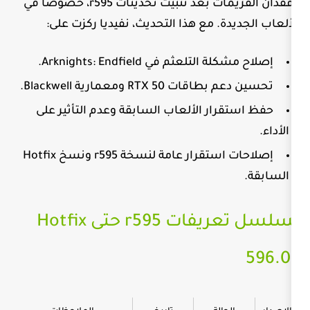
وفقدان الفريمات بعد تثبيت تحديثات r595، خصوصاً في
. مع هذا التحديث، نفيديا ركزت على:
لة التلعثم في
Arknights: Endfield
.
م بطاقات
RTX 50
ومعمارية
Blackwell
.
ر الألعاب السابقة وعدم التأثير على
إصلاحات استقرار عامة لنسخة r595 ونسخ Hotfix
تسلسل تعريفات r595 حتى Hotfix