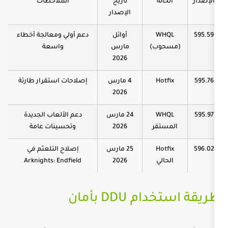
لة
تاريخ
الملاحظات
الإصدار
W
أوائل
دعم أولي ومعالجة أخطاء
وب)
مارس
واسعة
2026
Ho
4 مارس
إصلاحات استقرار طارئة
2026
W
24 مارس
دعم الألعاب الجديدة
تقر
2026
وتحسينات عامة
Ho
25 مارس
إصلاح التلعثم في
لي
2026
Arknights: Endfield
DD بأمان