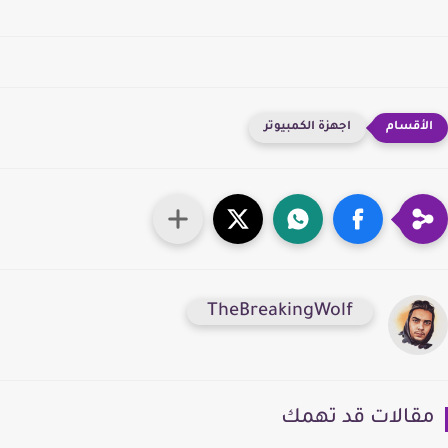
اجهزة الكمبيوتر
TheBreakingWolf
قالات قد تهمك