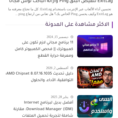
ExitLag تنقيص البنق Ping وازالة الباكت لوس مجانا
تحسين أداء الألعاب عبر الإنترنت باستخدام ExitLag: كل ما تحتاج معرفته ما
هو ExitLag وكيف يحسن Ping الخاص بك؟ هل تعاني من ارتفاع ping ...
الاكثر مشاهدة على المدونة
ديسمبر 15, 2024
11 برنامج مجاني لازم تكون على
كمبيوترك || فحص الكمبيوتر كامل
ومعرفة حرارة القطع
أغسطس 2, 2026
دليل تحديث AMD Chipset 8.07.16.1035:
التوافقية، الأداء، والحلول
يناير 28, 2025
أفضل بديل لبرنامج Internet
Download Manager (IDM): مقارنة
شاملة لتجربة تحميل الملفات