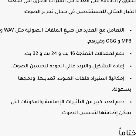
يحتوي Audacity على العديد من الميزات الأخرى التي تجعله
يار المثالي للمستخدمين في مجال تحرير الصوت:
التعامل مع العديد من صيغ الملفات الصوتية مثل WAV و
M و OGG وغيرهم.
دعم لمعدلات النمذجة 16 بت و 24 بت و 32 بت.
إعادة التشكيل والتردد عالي الجودة لتحسين الصوت.
إمكانية استيراد ملفات الصوت، تعديلها، ودمجها
سهولة.
دعم لعدد كبير من التأثيرات الإضافية والمكونات التي
مكن إضافتها لتحسين الصوت.
اماً