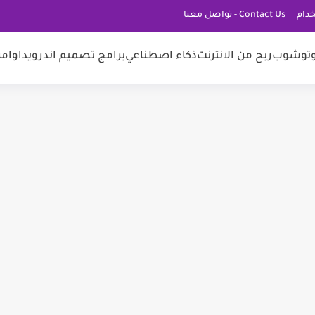
دام
Contact Us - تواصل معنا
توشوب
ربح من الانترنت
ذكاء اصطناعي
برامج تصميم اندرويد
اوامر