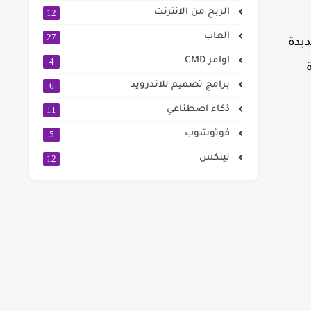
الربح من الانترنت
12
العاب
27
ديدة
اوامر CMD
4
برامج تصميم للاندرويد
6
ذكاء اصطناعي
11
فوتوشوب
5
لينكس
12