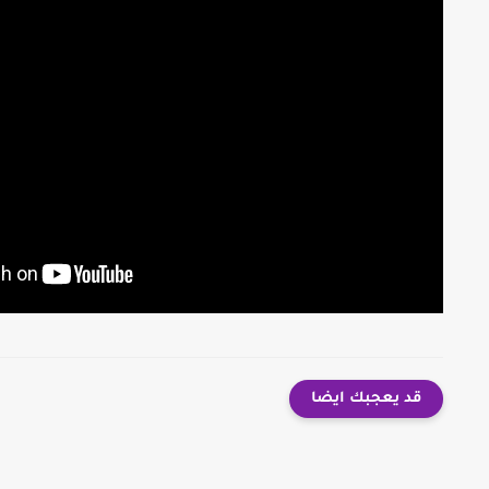
قد يعجبك ايضا