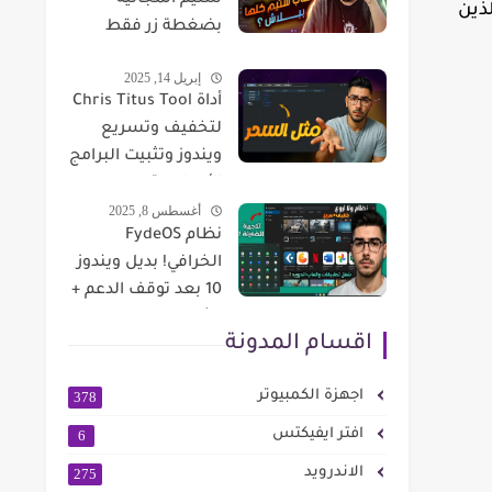
ستيم المجانية
ذين
بضغطة زر فقط
إبريل 14, 2025
أداة Chris Titus Tool
لتخفيف وتسريع
ويندوز وتثبيت البرامج
الأساسية
أغسطس 8, 2025
نظام FydeOS
الخرافي! بديل ويندوز
10 بعد توقف الدعم +
تشغيل جوجل بلاي
اقسام المدونة
وألعاب أندرويد🔥
اجهزة الكمبيوتر
378
افتر ايفيكتس
6
الاندرويد
275