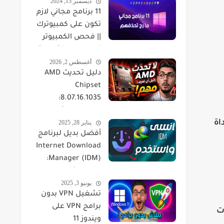
ديسمبر 15, 2024
11 برنامج مجاني لازم
تكون على كمبيوترك
|| فحص الكمبيوتر
كامل ومعرفة حرارة
أغسطس 2, 2026
القطع
دليل تحديث AMD
Chipset
8.07.16.1035:
التوافقية، الأداء،
اة
يناير 28, 2025
والحلول
أفضل بديل لبرنامج
Internet Download
Manager (IDM):
مقارنة شاملة لتجربة
يونيو 3, 2025
تحميل الملفات
تشغيل VPN بدون
برامج VPN على
ت
ويندوز 11